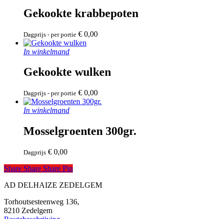
Gekookte krabbepoten
€
0,00
Dagprijs - per portie
In winkelmand
Gekookte wulken
€
0,00
Dagprijs - per portie
In winkelmand
Mosselgroenten 300gr.
€
0,00
Dagprijs
Share
Share
Share
Share
Pin
AD DELHAIZE ZEDELGEM
Torhoutsesteenweg 136,
8210 Zedelgem