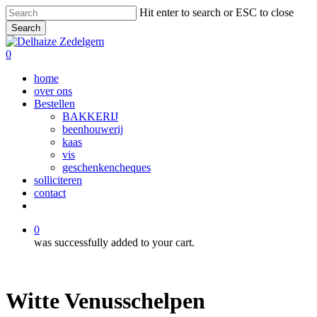
Skip
Hit enter to search or ESC to close
to
Search
main
Close
content
Search
0
Menu
home
over ons
Bestellen
BAKKERIJ
beenhouwerij
kaas
vis
geschenkencheques
solliciteren
contact
facebook
instagram
0
was successfully added to your cart.
Witte Venusschelpen